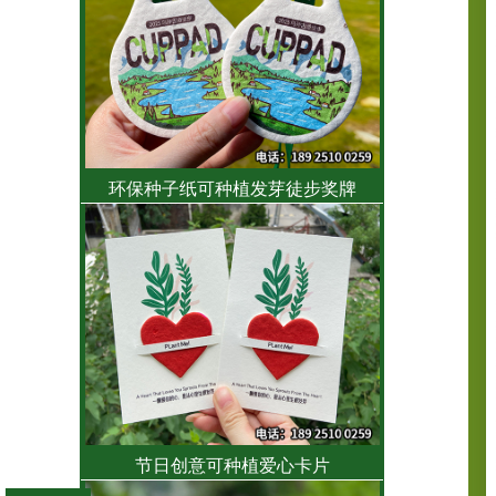
环保种子纸可种植发芽徒步奖牌
节日创意可种植爱心卡片