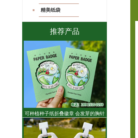
精美纸袋
推荐产品
可种植种子纸折叠徽章 会发芽的胸针