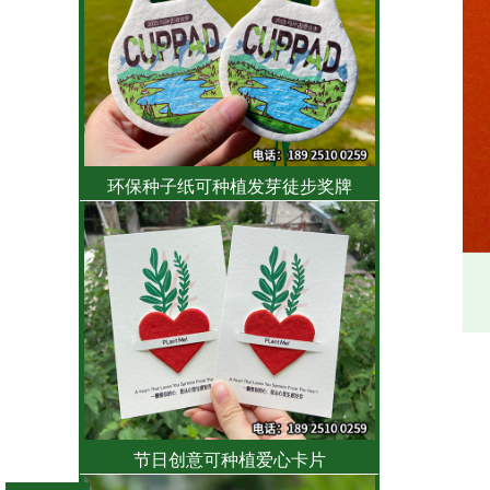
环保种子纸可种植发芽徒步奖牌
节日创意可种植爱心卡片