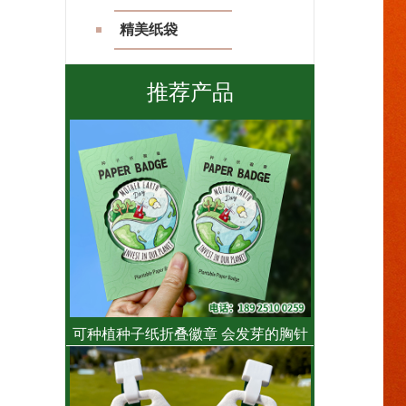
精美纸袋
推荐产品
可种植种子纸折叠徽章 会发芽的胸针