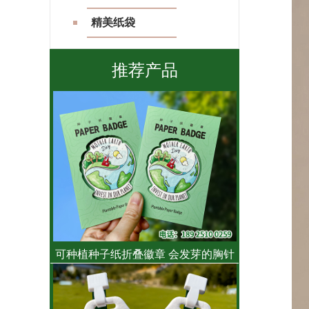
精美纸袋
推荐产品
可种植种子纸折叠徽章 会发芽的胸针