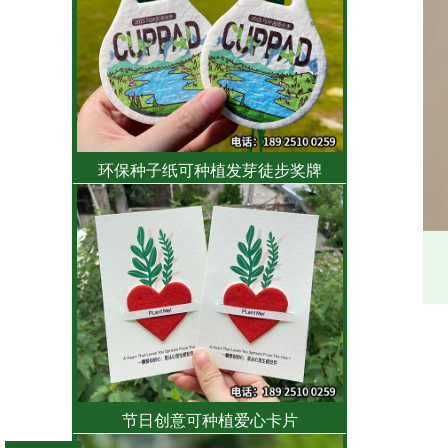
环保种子纸可种植发芽徒步奖牌
节日创意可种植爱心卡片